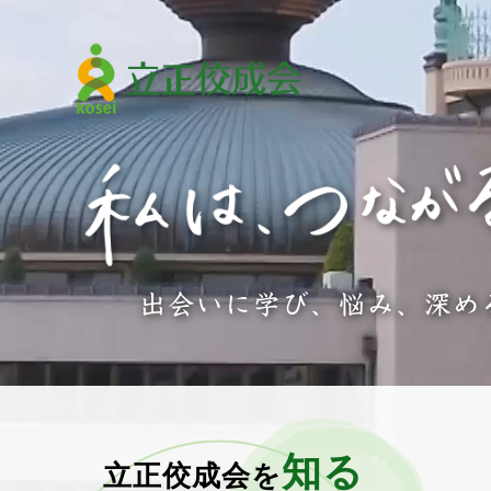
出会いに学び、悩み、
深め
知る
立正佼成会を