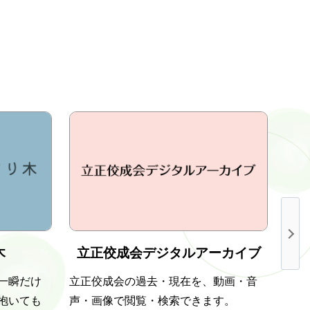
木
立正佼成会デジタルアーカイブ
一瞬だけ
立正佼成会の過去・現在を、動画・音
「実
抱いても
声・画像で閲覧・検索できます。
力」