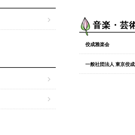
音楽・芸
佼成雅楽会
一般社団法人
東京佼成