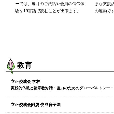
聞
ーでは、毎月のご法話や会員の信仰体
まな支援
プロ
験を19言語で読むことが出来ます。
の運動で
教育
立正佼成会 学林
実践的仏教と諸宗教対話・協力のためのグローバルトレーニ
立正佼成会附属 佼成育子園