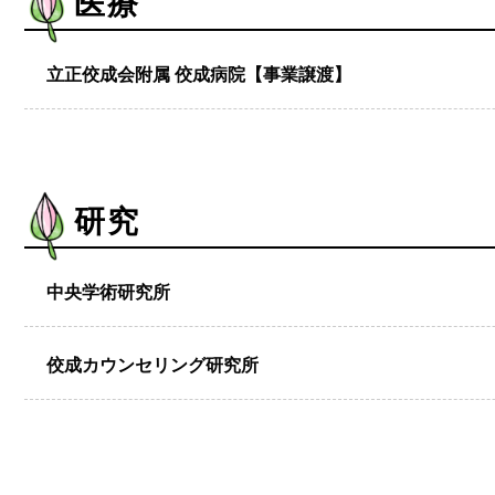
医療
立正佼成会附属 佼成病院【事業譲渡】
研究
中央学術研究所
佼成カウンセリング研究所