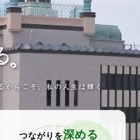
るからこそ、
私の人生は輝く
深める
つながりを