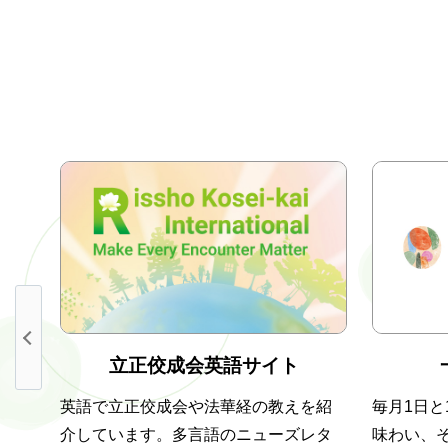
立正佼成会英語サイト
慧を
英語で立正佼成会や法華経の教えを紹
毎月1日と
トが
介しています。多言語のニューズレタ
味わい、