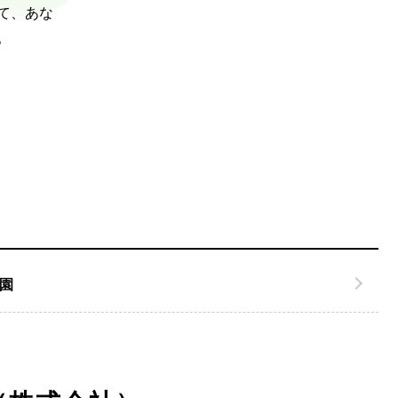
て、あな
セン
。
全人
者」
園