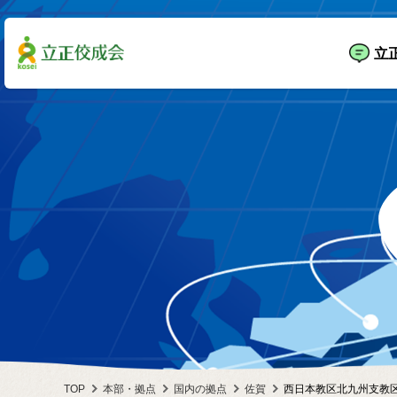
立
TOP
本部・拠点
国内の拠点
佐賀
西日本教区北九州支教