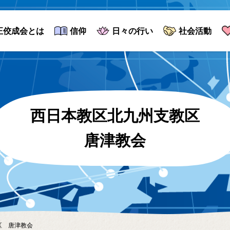
正佼成会とは
信仰
日々の行い
社会活動
西日本教区北九州支教区
唐津教会
区 唐津教会