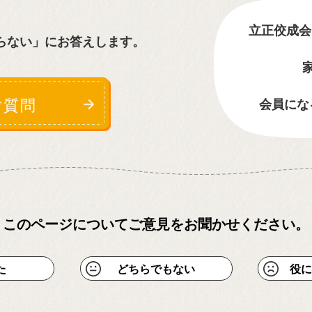
立正佼成会
らない」に
お答えします。
ご質問
会員にな
このページについて
ご意見をお聞かせください。
た
どちらでもない
役に