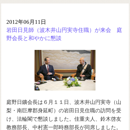
2012年06月11日
岩田日見師（波木井山円実寺住職）が来会 庭
野会長と和やかに懇談
庭野日鑛会長は６月１１日、波木井山円実寺（山
梨・南巨摩郡身延町）の岩田日見住職の訪問を受
け、法輪閣で懇談しました。佳重夫人、鈴木啓友
教務部長、中村憲一郎時務部長が同席しました。