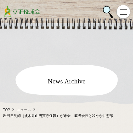
News Archive
TOP
ニュース
岩田日見師（波木井山円実寺住職）が来会 庭野会長と和やかに懇談