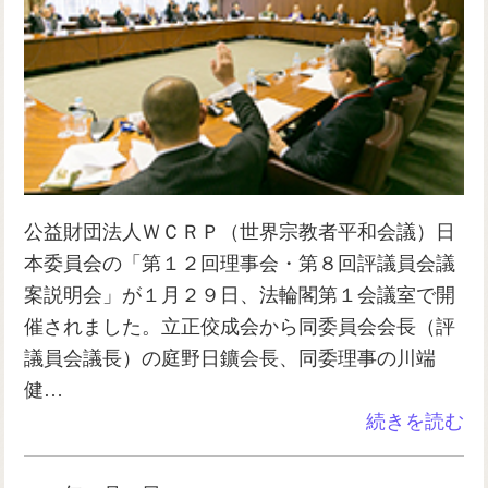
公益財団法人ＷＣＲＰ（世界宗教者平和会議）日
本委員会の「第１２回理事会・第８回評議員会議
案説明会」が１月２９日、法輪閣第１会議室で開
催されました。立正佼成会から同委員会会長（評
議員会議長）の庭野日鑛会長、同委理事の川端
健…
続きを読む