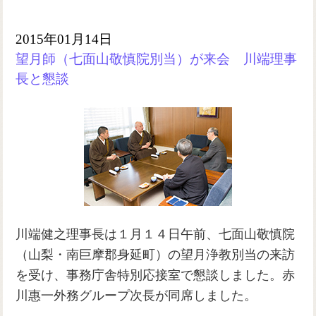
2015年01月14日
望月師（七面山敬慎院別当）が来会 川端理事
長と懇談
川端健之理事長は１月１４日午前、七面山敬慎院
（山梨・南巨摩郡身延町）の望月浄教別当の来訪
を受け、事務庁舎特別応接室で懇談しました。赤
川惠一外務グループ次長が同席しました。