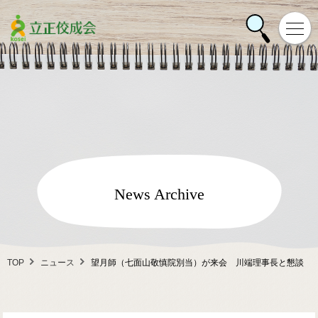
News Archive
TOP
ニュース
望月師（七面山敬慎院別当）が来会 川端理事長と懇談