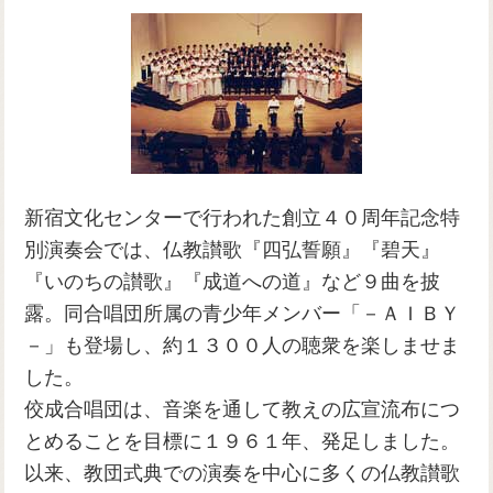
新宿文化センターで行われた創立４０周年記念特
別演奏会では、仏教讃歌『四弘誓願』『碧天』
『いのちの讃歌』『成道への道』など９曲を披
露。同合唱団所属の青少年メンバー「－ＡＩＢＹ
－」も登場し、約１３００人の聴衆を楽しませま
した。
佼成合唱団は、音楽を通して教えの広宣流布につ
とめることを目標に１９６１年、発足しました。
以来、教団式典での演奏を中心に多くの仏教讃歌