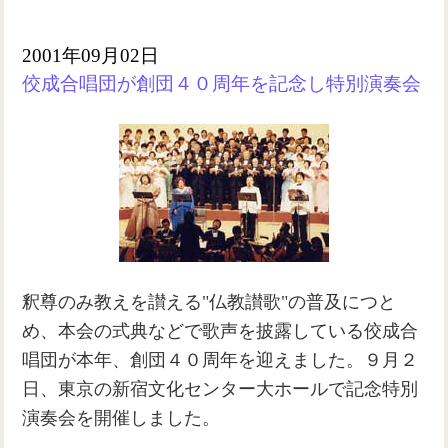
2001年09月02日
佼成合唱団が創団４０周年を記念し特別演奏会
釈尊のみ教えを讃える"仏教讃歌"の普及につと
め、本会の式典などで歌声を披露している佼成合
唱団が本年、創団４０周年を迎えました。９月２
日、東京の新宿文化センター大ホールで記念特別
演奏会を開催しました。