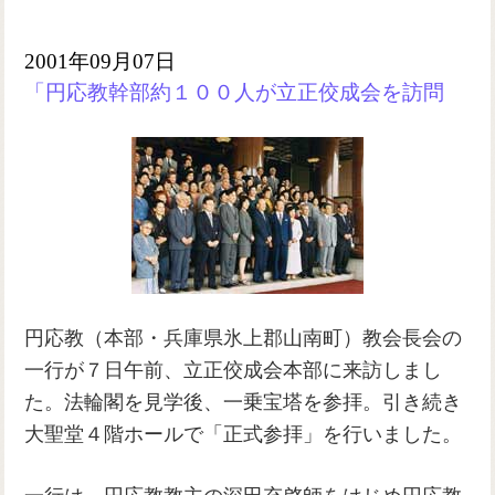
2001年09月07日
「円応教幹部約１００人が立正佼成会を訪問
円応教（本部・兵庫県氷上郡山南町）教会長会の
一行が７日午前、立正佼成会本部に来訪しまし
た。法輪閣を見学後、一乗宝塔を参拝。引き続き
大聖堂４階ホールで「正式参拝」を行いました。