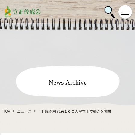
News Archive
TOP
ニュース
「円応教幹部約１００人が立正佼成会を訪問