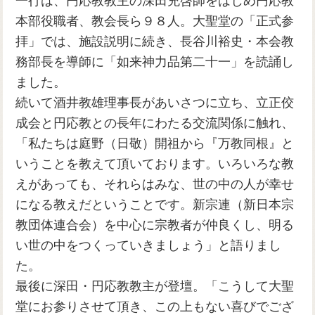
一行は、円応教教主の深田充啓師をはじめ円応教
本部役職者、教会長ら９８人。大聖堂の「正式参
拝」では、施設説明に続き、長谷川裕史・本会教
務部長を導師に「如来神力品第二十一」を読誦し
ました。
続いて酒井教雄理事長があいさつに立ち、立正佼
成会と円応教との長年にわたる交流関係に触れ、
「私たちは庭野（日敬）開祖から『万教同根』と
いうことを教えて頂いております。いろいろな教
えがあっても、それらはみな、世の中の人が幸せ
になる教えだということです。新宗連（新日本宗
教団体連合会）を中心に宗教者が仲良くし、明る
い世の中をつくっていきましょう」と語りまし
た。
最後に深田・円応教教主が登壇。「こうして大聖
堂にお参りさせて頂き、この上もない喜びでござ