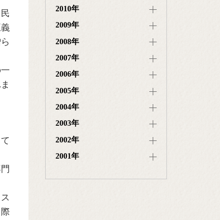
2010年
。民
2009年
正義
贈ら
2008年
2007年
の一
2006年
れま
2005年
2004年
2003年
して
2002年
2001年
専門
。
イス
た際