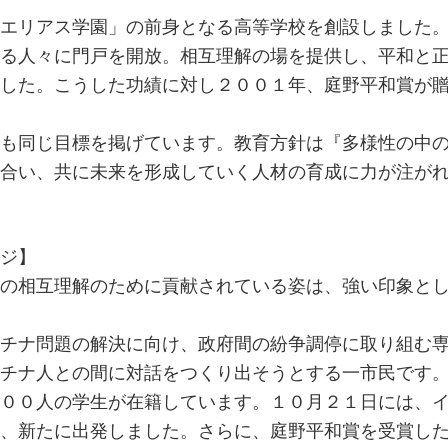
エリアス学園」の前身となる高等学校を創設しました
る人々に門戸を開放。相互理解の場を提供し、平和と
した。こうした功績に対し２００１年、庭野平和賞が
も同じ目標を掲げています。教育方針は『多様性の中
合い、共に未来を形成していく人材の育成に力が注が
ジ】
の相互理解のために貢献されている姿は、強い印象と
チナ問題の解決に向け、政府間の紛争調停に取り組む
チナ人との間に対話をつくり出そうとする一市民です
００人の学生が在籍しています。１０月２１日には、
、新たに出発しました。さらに、庭野平和賞を受賞し