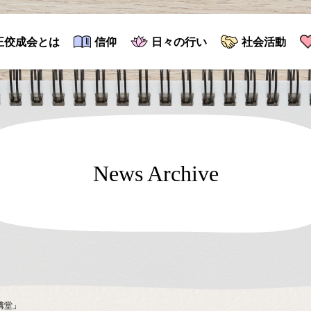
正佼成会とは
信仰
日々の行い
社会活動
News Archive
講堂」