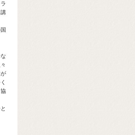
スラ
和講
ル国
し
全な
人々
体が
つく
て協
会と