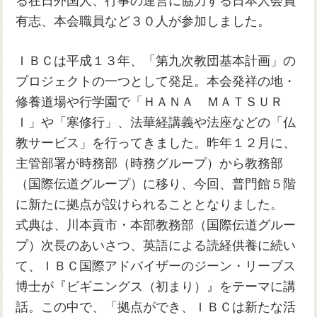
る在日外国人、行事の運営に協力する日本人会員
有志、本会職員など３０人が参加しました。
ＩＢＣは平成１３年、「第九次教団基本計画」の
プロジェクトの一つとして発足。本会発祥の地・
修養道場や行学園で「ＨＡＮＡ ＭＡＴＳＵＲ
Ｉ」や「寒修行」、法華経講義や法座などの「仏
教サービス」を行ってきました。昨年１２月に、
主管部署が時務部（時務グループ）から教務部
（国際伝道グループ）に移り、今回、普門館５階
に新たに拠点が設けられることとなりました。
式典は、川本貢市・本部教務部（国際伝道グルー
プ）次長のあいさつ、英語による読経供養に続い
て、ＩＢＣ国際アドバイザーのジーン・リーブス
博士が『ビギニングス（初まり）』をテーマに講
話。この中で、「拠点ができ、ＩＢＣは新たな活