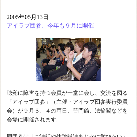
2005年05月13日
アイラブ団参、今年も９月に開催
聴覚に障害を持つ会員が一堂に会し、交流を図る
「アイラブ団参」（主催・アイラブ団参実行委員
会）が９月３、４の両日、普門館、法輪閣などを
会場に開催されます。
同団参は「ご法話や体験説法をじかに学びたい」