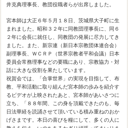
井克典理事長、教団役職者らが出席しました。
宮本師は大正６年５月１８日、茨城県大子町に生
まれました。昭和３２年に同教団理事長に、同６
２年に会長に就任し、同教団の発展に尽力してき
ました。また、新宗連（新日本宗教団体連合会）
副理事長、ＷＣＲＰ（世界宗教者平和会議）日本
委員会常務理事などの要職にあり、宗教協力・対
話に大きな役割を果たしています。
祝賀会では、「合掌世界」の実現を目指して、布
教、平和活動に取り組んだ宮本師の歩みを紹介す
るビデオが上映されたあと、宮本師があいさつに
立ち、「８８年間、この身を頂戴できたのも、毎
日法華経を読誦させて頂いている積み重ねのおか
げさまです。本日の喜びを糧にして、多くの人に