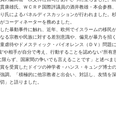
貫康雄氏、ＷＣＲＰ国際評議員の酒井教雄・本会参務
り氏によるパネルディスカッションが行われました。
がコーディネーターを務めました。
した暴動事件に触れ、近年、欧州でイスラームの移民
なる宗教や民族に対する差別意識や、偏見が暴力を招
童虐待やドメスティック・バイオレンス（ＤＶ）問題
識"や相手が自分で考え、行動することを認めない"所有
に限らず、国家間の争いでも言えることです」と述べま
賞を受賞したドイツの神学者・ハンス・キュング博士
強調。「積極的に他宗教者と出会い、対話し、友情を
切」と語りました。