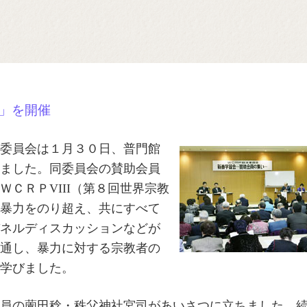
」を開催
委員会は１月３０日、普門館
ました。同委員会の賛助会員
ＣＲＰVIII（第８回世界宗教
暴力をのり超え、共にすべて
ネルディスカッションなどが
通し、暴力に対する宗教者の
学びました。
員の薗田稔・秩父神社宮司があいさつに立ちました。