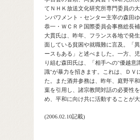
てＮＨＫ放送文化研究所専門委員の大
ンパワメント・センター主宰の森田ゆ
恭一・ＷＣＲＰ国際委員会事務総長補
大貫氏は、昨年、フランス各地で発生
面している貧困や就職難に言及。「異
ースもある」と述べました。一方、児
り組む森田氏は、「相手への"優越意
識"が暴力を招きます。これは、ＤＶ
た。また酒井参務は、昨年、庭野平和
葉を引用し、諸宗教間対話の必要性を
め、平和に向け共に活動することが大
(2006.02.10記載)