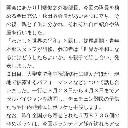
開会にあたり川端健之外務部長、今回の隊長を務
める金田充弘・秋田教会長があいさつに立ち、そ
の後、親と子供に分かれ、それぞれ自己紹介や法
座を行いました。
『わたしと世界の平和』と題し、妹尾高嗣・青年
本部スタッフが研修。参加者は「世界が平和にな
るにはどうしたらよいか」を親子で話し合い、発
表しました。
２日目、大聖堂で寒中読誦修行に臨んだほか、現
地で披露するパフォーマンスなどについて話し合
いました。一行は３月２３日から４月３日までア
ゼルバイジャンを訪問し、チェチェン難民の子供
たちや国内避難民にポッケを手渡します。
なお、昨年全国から寄せられた５万８７３５個の
ゆめポッケは、今回ボランティア隊が訪れるアゼ