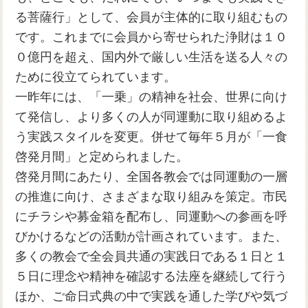
る菩薩行」として、会員が主体的に取り組むもの
です。これまでに会員から寄せられた浄財は１０
０億円を超え、国内外で厳しい生活を送る人々の
ために役立てられています。
一昨年には、「一乗」の精神を社会、世界に向け
て発信し、より多くの人が同運動に取り組めるよ
う実践スタイルを変更。併せて毎年５月が「一食
啓発月間」と定められました。
啓発月間にあたり、全国各教会では同運動の一層
の推進に向け、さまざまな取り組みを策定。市民
にチラシや募金箱を配布し、同運動への参画を呼
びかけるなどの活動が計画されています。また、
多くの教会で全会員共通の実践日である１日と１
５日に理念や精神を確認する法座を継続して行う
ほか、ご命日式典の中で実践を通した学びや気づ