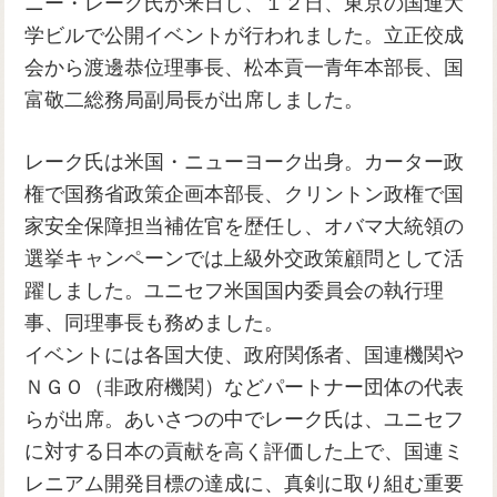
ニー・レーク氏が来日し、１２日、東京の国連大
学ビルで公開イベントが行われました。立正佼成
会から渡邊恭位理事長、松本貢一青年本部長、国
富敬二総務局副局長が出席しました。
レーク氏は米国・ニューヨーク出身。カーター政
権で国務省政策企画本部長、クリントン政権で国
家安全保障担当補佐官を歴任し、オバマ大統領の
選挙キャンペーンでは上級外交政策顧問として活
躍しました。ユニセフ米国国内委員会の執行理
事、同理事長も務めました。
イベントには各国大使、政府関係者、国連機関や
ＮＧＯ（非政府機関）などパートナー団体の代表
らが出席。あいさつの中でレーク氏は、ユニセフ
に対する日本の貢献を高く評価した上で、国連ミ
レニアム開発目標の達成に、真剣に取り組む重要