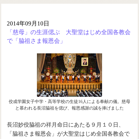
2014年09月10日
「慈母」の生涯偲ぶ 大聖堂はじめ全国各教会
で「脇祖さま報恩会」
佼成学園女子中学・高等学校の生徒16人による奉献の儀。慈母
と慕われる長沼脇祖を偲び、報恩感謝の誠を捧げました
長沼妙佼脇祖の祥月命日にあたる９月１０日、
「脇祖さま報恩会」が大聖堂はじめ全国各教会で