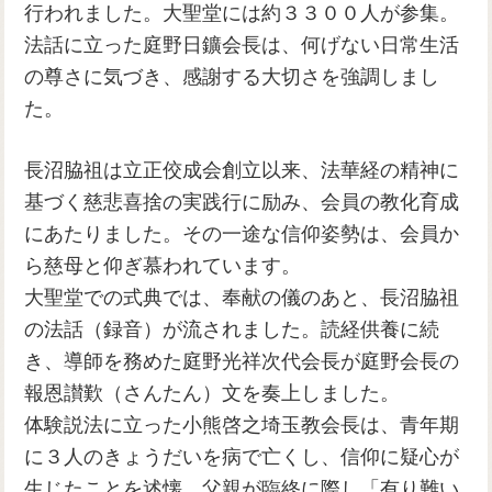
行われました。大聖堂には約３３００人が参集。
法話に立った庭野日鑛会長は、何げない日常生活
の尊さに気づき、感謝する大切さを強調しまし
た。
長沼脇祖は立正佼成会創立以来、法華経の精神に
基づく慈悲喜捨の実践行に励み、会員の教化育成
にあたりました。その一途な信仰姿勢は、会員か
ら慈母と仰ぎ慕われています。
大聖堂での式典では、奉献の儀のあと、長沼脇祖
の法話（録音）が流されました。読経供養に続
き、導師を務めた庭野光祥次代会長が庭野会長の
報恩讃歎（さんたん）文を奏上しました。
体験説法に立った小熊啓之埼玉教会長は、青年期
に３人のきょうだいを病で亡くし、信仰に疑心が
生じたことを述懐。父親が臨終に際し「有り難い