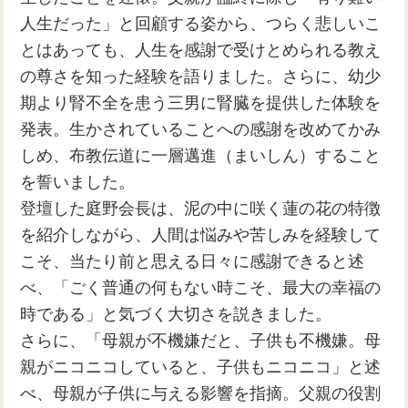
人生だった」と回顧する姿から、つらく悲しいこ
とはあっても、人生を感謝で受けとめられる教え
の尊さを知った経験を語りました。さらに、幼少
期より腎不全を患う三男に腎臓を提供した体験を
発表。生かされていることへの感謝を改めてかみ
しめ、布教伝道に一層邁進（まいしん）すること
を誓いました。
登壇した庭野会長は、泥の中に咲く蓮の花の特徴
を紹介しながら、人間は悩みや苦しみを経験して
こそ、当たり前と思える日々に感謝できると述
べ、「ごく普通の何もない時こそ、最大の幸福の
時である」と気づく大切さを説きました。
さらに、「母親が不機嫌だと、子供も不機嫌。母
親がニコニコしていると、子供もニコニコ」と述
べ、母親が子供に与える影響を指摘。父親の役割