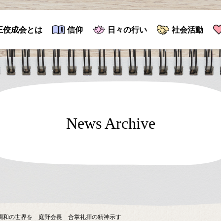
正佼成会とは
信仰
日々の行い
社会活動
News Archive
調和の世界を 庭野会長 合掌礼拝の精神示す