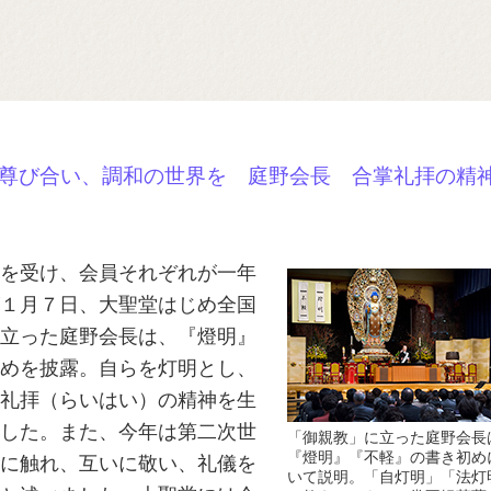
尊び合い、調和の世界を 庭野会長 合掌礼拝の精
を受け、会員それぞれが一年
１月７日、大聖堂はじめ全国
立った庭野会長は、『燈明』
めを披露。自らを灯明とし、
礼拝（らいはい）の精神を生
した。また、今年は第二次世
「御親教」に立った庭野会長
『燈明』『不軽』の書き初め
に触れ、互いに敬い、礼儀を
いて説明。「自灯明」「法灯