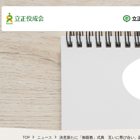
立
TOP
ニュース
決意新たに「御親教」式典 互いに尊び合い、