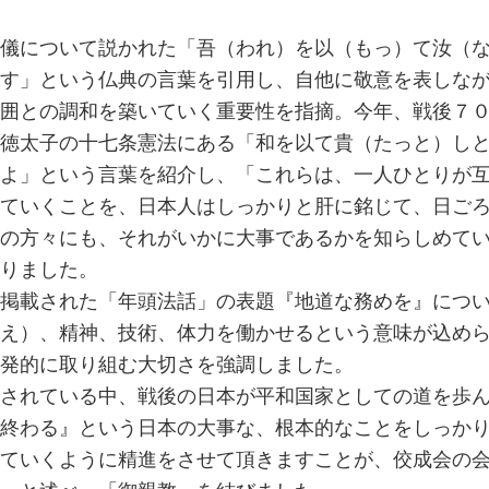
儀について説かれた「吾（われ）を以（もっ）て汝（
す」という仏典の言葉を引用し、自他に敬意を表しな
囲との調和を築いていく重要性を指摘。今年、戦後７
徳太子の十七条憲法にある「和を以て貴（たっと）し
よ」という言葉を紹介し、「これらは、一人ひとりが
ていくことを、日本人はしっかりと肝に銘じて、日ご
の方々にも、それがいかに大事であるかを知らしめて
りました。
掲載された「年頭法話」の表題『地道な務めを』につ
え）、精神、技術、体力を働かせるという意味が込め
発的に取り組む大切さを強調しました。
されている中、戦後の日本が平和国家としての道を歩
終わる』という日本の大事な、根本的なことをしっか
ていくように精進をさせて頂きますことが、佼成会の