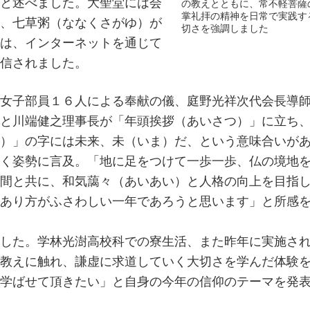
と述べました。大聖堂には会
の教えとともに、常不軽菩薩
掌礼拝の精神を日常で実践す
、七草粥（ななくさがゆ）が
切さを強調しました
は、インターネットを通じて
信されました。
女子部員１６人による奉献の儀、庭野光祥次代会長導
と川端健之理事長が「年頭挨拶（あいさつ）」に立ち
）」の字には未来、未（いま）だ、という意味合いが
く姿勢に言及。「地に足をつけて一歩一歩、仏の境地
間と共に、和気藹々（あいあい）と人格の向上を目指
あり方がふさわしい一年であろうと思います」と所感
した。学林光澍高校科での寮生活、また昨年に実施さ
教えに触れ、謙虚に求道していく大切さを学んだ体験
学ばせて頂きたい」と自身の今年の信仰のテーマを発