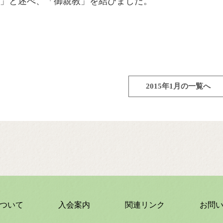
」と述べ、「御親教」を結びました。
2015年1月の一覧へ
ついて
入会案内
関連リンク
お問