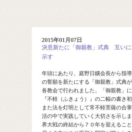
2015年01月07日
決意新たに「御親教」式典 互いに
示す
年頭にあたり、庭野日鑛会長から指導
の誓願を新たにする「御親教」式典が
各教会で行われました。「御親教」に
『不軽（ふきょう）』の二幅の書き初
また法を灯明として常不軽菩薩の合掌
活の中で実践していく大切さを示しま
界大戦の終結から７０年を迎えること