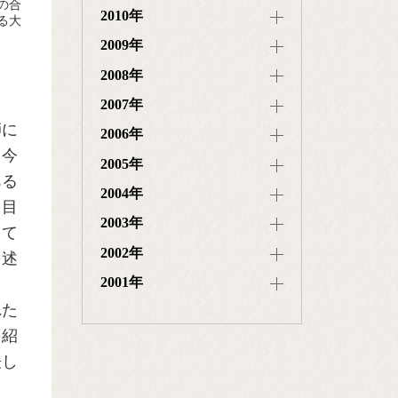
の合
2010年
る大
2009年
2008年
2007年
師に
2006年
、今
2005年
ある
2004年
を目
2003年
して
2002年
を述
2001年
れた
を紹
表し