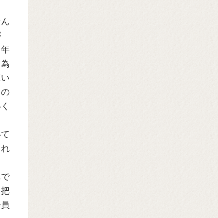
なん
が
０年
と為
互い
ろの
いく
いて
られ
んで
り把
会員