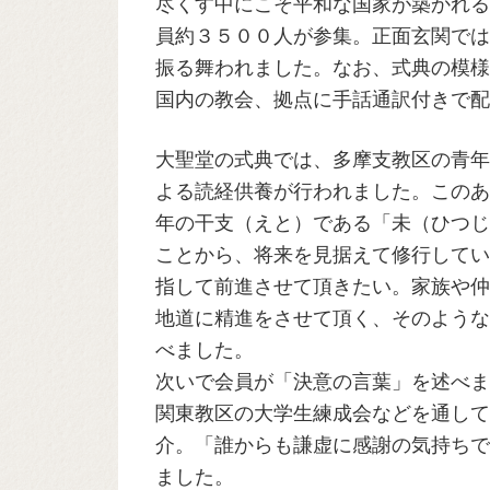
尽くす中にこそ平和な国家が築かれる
員約３５００人が参集。正面玄関では
振る舞われました。なお、式典の模様
国内の教会、拠点に手話通訳付きで配
大聖堂の式典では、多摩支教区の青年
よる読経供養が行われました。このあ
年の干支（えと）である「未（ひつじ
ことから、将来を見据えて修行してい
指して前進させて頂きたい。家族や仲
地道に精進をさせて頂く、そのような
べました。
次いで会員が「決意の言葉」を述べま
関東教区の大学生練成会などを通して
介。「誰からも謙虚に感謝の気持ちで
ました。