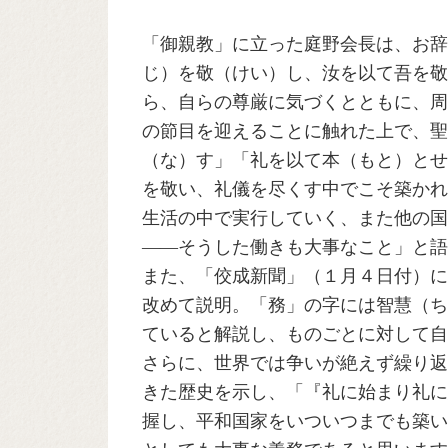
「御親教」に立った庭野会長は、お辞
じ）を敬（けい）し、汝を以て吾を敬
ら、自らの尊厳に気づくとともに、周
の節目を迎えることに触れた上で、聖
（な）す」「礼を以て本（もと）とせ
を敬い、礼儀を尽くす中でこそ築かれ
生活の中で実行していく、また他の国
――そうした働きも大事なこと」と語
また、「佼成新聞」（１月４日付）に
改めて説明。「務」の字には智慧（ち
ていると解説し、ものごとに対して自
さらに、世界では争いが絶えず繰り返
きた歴史を示し、「『礼に始まり礼に
握し、平和国家をいついつまでも築い