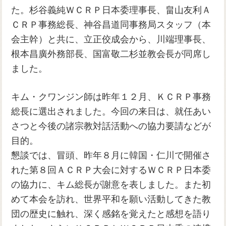
た。杉谷義純ＷＣＲＰ日本委理事長、畠山友利Ａ
ＣＲＰ事務総長、神谷昌道同事務局スタッフ（本
会主幹）と共に、立正佼成会から、川端理事長、
根本昌廣外務部長、国富敬二杉並教会長が同席し
ました。
キム・クワンジン師は昨年１２月、ＫＣＲＰ事務
総長に選出されました。今回の来日は、就任あい
さつと今後の諸宗教対話活動への協力要請などが
目的。
懇談では、冒頭、昨年８月に韓国・仁川で開催さ
れた第８回ＡＣＲＰ大会に対するＷＣＲＰ日本委
の協力に、キム総長が謝意を表しました。また初
めて本会を訪れ、世界平和を願い活動してきた教
団の歴史に触れ、深く感銘を覚えたと感想を語り