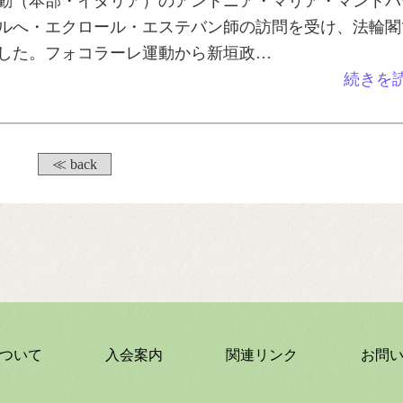
動（本部・イタリア）のアントニア・マリア・マントバ
ルへ・エクロール・エステバン師の訪問を受け、法輪閣
した。フォコラーレ運動から新垣政…
続きを
≪ back
ついて
入会案内
関連リンク
お問