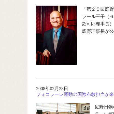
「第２５回庭野
ラール王子（６
欽司郎理事長）
庭野理事長が公
2008年02月28日
フォコラーレ運動の国際布教担当が来
庭野日鑛