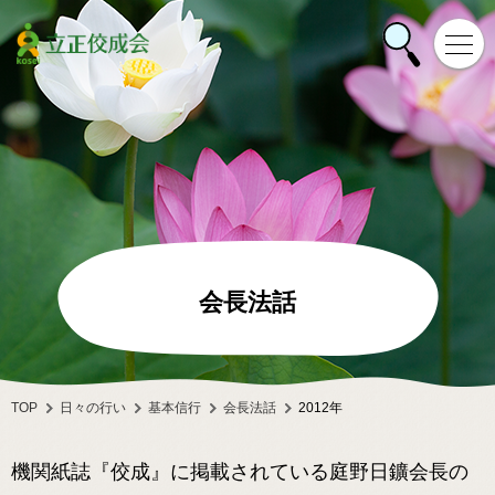
会長法話
TOP
日々の行い
基本信行
会長法話
2012年
機関紙誌『佼成』に掲載されている庭野日鑛会長の