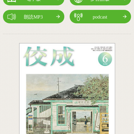
朗読MP3
podcast