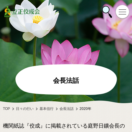
会長法話
TOP
日々の行い
基本信行
会長法話
2020年
機関紙誌『佼成』に掲載されている庭野日鑛会長の