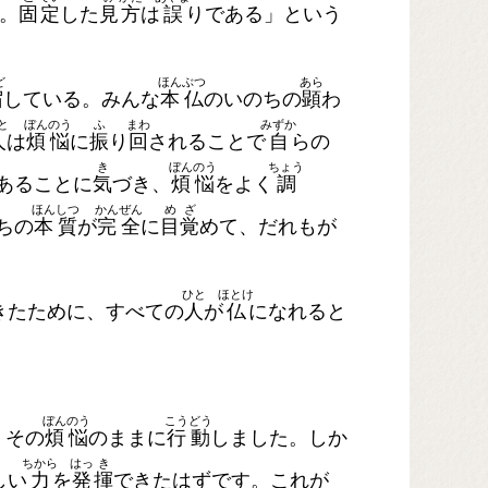
。
固
定
した
見
方
は
誤
りである」という
。
ど
ほん
ぶつ
あら
宿
している。みんな
本
仏
のいのちの
顕
わ
と
ぼん
のう
ふ
まわ
みずか
人
は
煩
悩
に
振
り
回
されることで
自
らの
き
ぼん
のう
ちょう
あることに
気
づき、
煩
悩
をよく
調
ほん
しつ
かん
ぜん
め
ざ
ちの
本
質
が
完
全
に
目
覚
めて、だれもが
ひと
ほとけ
きたために、すべての
人
が
仏
になれると
ぼん
のう
こう
どう
、その
煩
悩
のままに
行
動
しました。しか
ちから
はっ
き
しい
力
を
発
揮
できたはずです。これが