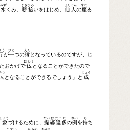
みず
まき
ひろ
せん
にん
すわ
、
水
くみ、
薪
拾
いをはじめ、
仙
人
の
座
る
ょう
ひと
えん
行
が
一
つの
縁
となっているのですが、じ
ほとけ
たおかげで
仏
となることができたので
とけ
じょう
仏
となることができるでしょう」と
成
しょう
だい
ば
だっ
た
れい
も
印象
づけるために、
提
婆
達
多
の
例
を
持
ち
こ
てい
み
かた
あやま