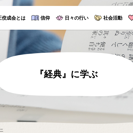
正佼成会とは
信仰
日々の行い
社会活動
『経典』に学ぶ
二