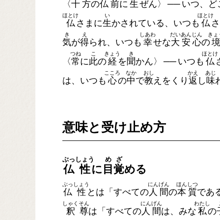
〈
十
方
の
仏
前
に
生
ぜん〉
──
いつ、ど
ほとけ
い
ほとけ
仏
さまに
生
かされている、いつも
仏
さ
き
え
しあわ
だい
あん
じん
きょ
気
が
得
られ、いつも
幸
せな
大
安
心
の
つね
こ
きょう
き
ほとけ
〈
常
に
此
の
経
を
聞
かん〉
──
いつも
仏
こころ
なか
おし
かえ
あじ
は、いつも
心
の
中
で
教
えをくり
返
し
味
意味と受け止め方
ぶっ
しょう
め
ざ
仏
性
に
目
覚
める
ぶっ
しょう
にん
げん
ほん
しつ
仏
性
とは「すべての
人
間
の
本
質
であ
しゃく
そん
にん
げん
わたし
釈
尊
は「すべての
人
間
は、みな
私
の