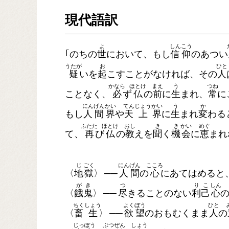
現代語訳
よ
しん
こう
｢のちの
世
において、もし
信
仰
のあつい
うたが
お
ひと
疑
いを
起
こすことがなければ、その
人
かなら
ほとけ
まえ
う
つね
ことなく、
必
ず
仏
の
前
に
生
まれ、
常
に
にん
げん
かい
てん
じょう
かい
う
か
もし
人
間
界
や
天
上
界
に
生
まれ
変
わる
ふたた
ほとけ
おし
き
き
かい
めぐ
て、
再
び
仏
の
教
えを
聞
く
機
会
に
恵
まれ
じ
ごく
にん
げん
こころ
〈
地
獄
〉
──
人
間
の
心
にあてはめると
が
き
つ
り
こ
しん
〈
餓
鬼
〉
──
尽
きることのない
利
己
心
ちく
しょう
よく
ぼう
ひと
〈
畜
生
〉
──
欲
望
のおもむくまま
人
の
じっ
ぽう
ぶつ
ぜん
しょう