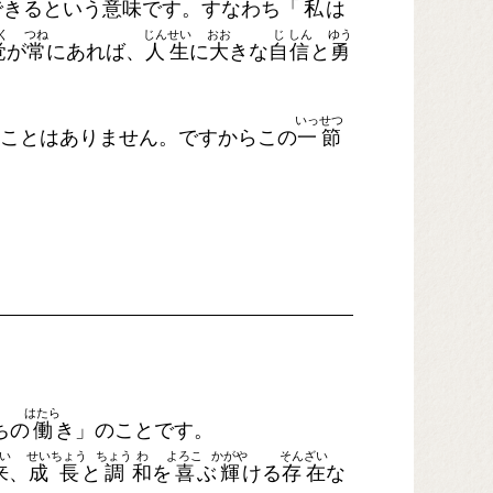
できるという
意
味
です。すなわち「
私
は
く
つね
じん
せい
おお
じ
しん
ゆう
覚
が
常
にあれば、
人
生
に
大
きな
自
信
と
勇
いっ
せつ
ことはありません。ですからこの
一
節
はたら
ちの
働
き」のことです。
い
せい
ちょう
ちょう
わ
よろこ
かがや
そん
ざい
来
、
成
長
と
調
和
を
喜
ぶ
輝
ける
存
在
な