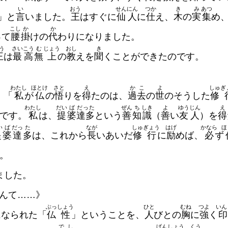
い
おう
せん
にん
つか
き
み
あつ
」と
言
いました。
王
はすぐに
仙
人
に
仕
え、
木
の
実
集
め
こし
か
か
って
腰
掛
けの
代
わりになりました。
う
さい
こう
む
じょう
おし
き
王
は
最
高
無
上
の
教
えを
聞
くことができたのです。
わたし
ほとけ
さと
え
か
こ
よ
しゅ
ぎ
、「
私
が
仏
の
悟
りを
得
たのは、
過
去
の
世
のそうした
修
わたし
だい
ば
だった
ぜん
ち
しき
よ
ゆう
じん
え
です。
私
は、
提
婆
達多
という
善
知
識
（
善
い
友
人
）を
得
い
ば
だっ
た
なが
しゅ
ぎょう
はげ
かなら
ほ
提
婆
達
多
は、これから
長
いあいだ
修
行
に
励
めば、
必
ず
。
ました。
んて……》
ぶっ
しょう
ひと
むね
つよ
いん
になられた「
仏
性
」ということを、
人
びとの
胸
に
強
く
で
し
げん
しょう
くう