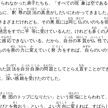
じられなかった
弟
子
たちも、「すべての
現
象
は
空
である
しゃく
そん
せっ
ぽう
しん
い
ちに、
釈
尊
の
説
法
の
真
意
がしだいにわかってきました
おく
そこ
おな
ほとけ
や
さまざまだけれども、その
奥
底
には
同
じ
仏
のいのちを
じ
ひ
びょうどう
う
おお
ひ
慈
悲
をすでに
平等
に
受
けているんだ。けれども
多
くの
かん
のう
じ
ぶん
ほん
しつ
ぶっ
しょう
に
感
応
できないでいる。だから、
自
分
の
本
質
が
仏
性
で
ぜん
ちから
か
ど
りょく
みずか
ものを
善
の
力
に
変
えていく
努
力
をすれば、
自
らのいの
せっ
ぽう
じ
ぶん
じ
しん
もん
だい
なお
れた
説
法
を
自
分
自
身
の
問
題
としてとらえ
直
すことがで
ふか
かん
めい
う
に、
深
い
感
銘
を
受
けたのでした。
きょう
だん
ぼん
のう
て
教
団
のトップになりたい」という
煩
悩
にとらわれて
と
すく
ほう
こう
か
人
びとを
救
おう」という、よい
方
向
に
変
えれば、すばら