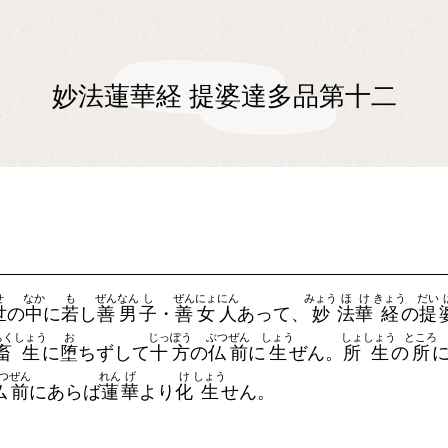
妙法蓮華経 提婆達多品第十二
せ
なか
も
ぜん
なん
し
ぜん
にょ
にん
みょう
ほ
け
きょう
だい
世
の
中
に
若
し
善
男
子
・
善
女
人
あって、
妙
法
華
経
の
提
ちく
しょう
お
じっ
ぽう
ぶつ
ぜん
しょう
しょ
しょう
ところ
畜
生
に
堕
ちずして
十
方
の
仏
前
に
生
ぜん。
所
生
の
所
つ
ぜん
れん
げ
け
しょう
仏
前
にあらば
蓮
華
より
化
生
せん。