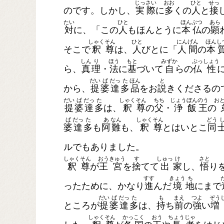
じっ
さい
おお
ひと
せっ
のです。しかし、
実
際
に
多
くの
人
と
接
たい
ひと
ほん
ぶつ
あら
対
に、「この
人
もほんとうに
本
仏
の
顕
しゃく
そん
ひと
にん
げん
ほん
し
そこで
釈
尊
は、
人
びとに「
人
間
の
本
しん
り
ほう
もと
みずか
ぶっ
しょう
ら、
真
理
・
法
に
基
づいて
自
らの
仏
性
だい
ば
だっ
た
ほん
と
から、
提
婆
達
多
品
をお
説
きくださるの
だい
ば
だっ
た
しゃく
そん
ちち
じょう
ぼん
のう
お
提
婆
達
多
は、
釈
尊
の
父
・
浄
飯
王
の
ば
だっ
た
あ
なん
しゃく
そん
どう
婆
達
多
も
阿
難
も、
釈
尊
とはいとこ
同
ルでもありました。
しゃく
そん
おう
きゅう
す
しゅっ
け
さと
釈
尊
が
王
宮
を
捨
てて
出
家
し、
悟
り
すす
きょう
ち
ったために、かなり
進
んだ
境
地
にまで
だい
ば
だっ
た
も
まえ
つよ
ぞう
ところが
提
婆
達
多
は、
持
ち
前
の
強
い
増
しゃく
そん
かっ
こく
おう
ちょう
じゃ