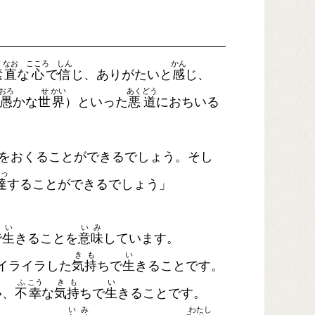
す
なお
こころ
しん
かん
素
直
な
心
で
信
じ、ありがたいと
感
じ、
おろ
せ
かい
あく
どう
愚
かな
世
界
）といった
悪
道
におちいる
をおくることができるでしょう。そし
たっ
達
することができるでしょう」
い
い
み
で
生
きることを
意
味
しています。
き
も
い
イライラした
気
持
ちで
生
きることです。
ふ
こう
き
も
い
い、
不
幸
な
気
持
ちで
生
きることです。
い
み
わたし