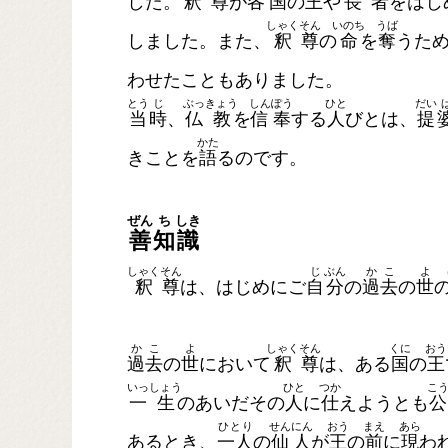
した。
釈
尊
が
各
国
の
王
や
長
者
をはじ
しゃく
そん
いのち
うば
しました。また、
釈
尊
の
命
を
奪
うた
わせたこともありました。
とう
じ
ぶっ
きょう
しん
ぽう
ひと
だい
当
時
、
仏
教
を
信
奉
する
人
びとは、
提
かた
きことを
語
るのです。
ぜん
ち
しき
善
知
識
しゃく
そん
じ
ぶん
か
こ
よ
釈
尊
は、はじめにご
自
分
の
過
去
の
世
か
こ
よ
しゃく
そん
くに
おう
過
去
の
世
において
釈
尊
は、ある
国
の
王
いっ
しょう
ひと
つか
こ
一
生
のあいだその
人
に
仕
えようとも
公
ひとり
せん
にん
おう
まえ
あら
あるとき、
一人
の
仙
人
が
王
の
前
に
現
わ