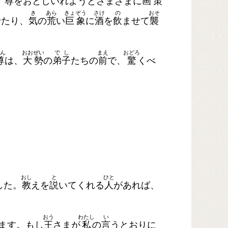
尊
をおとしいれようとさまざまに
画
策
き
あら
きょ
ぞう
さけ
の
おそ
せたり、
気
の
荒
い
巨
象
に
酒
を
飲
ませて
襲
ん
おお
ぜい
で
し
まえ
おどろ
尊
は、
大
勢
の
弟
子
たちの
前
で、
驚
くべ
おし
と
ひと
した。
教
えを
説
いてくれる
人
があれば、
おう
わたし
い
ます。もし
王
さまが
私
の
言
うとおりに