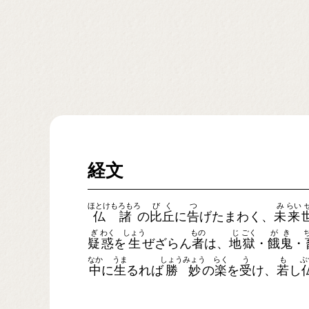
経文
ほとけ
もろもろ
び
く
つ
み
らい
仏
諸
の
比
丘
に
告
げたまわく、
未
来
ぎ
わく
しょう
もの
じ
ごく
が
き
疑
惑
を
生
ぜざらん
者
は、
地
獄
・
餓
鬼
・
なか
うま
しょう
みょう
らく
う
も
ぶ
中
に
生
るれば
勝
妙
の
楽
を
受
け、
若
し