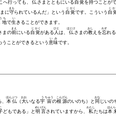
こへ
行
っても、
仏
さまとともにいる
自
覚
を
持
つことが
まも
じ
かく
じ
か
まに
守
られているんだ」という
自
覚
です。こういう
自
う
ち
い
境
地
で
生
きることができます。
まえ
じ
かく
ひと
ほとけ
おし
わす
さまの
前
にいる
自
覚
がある
人
は、
仏
さまの
教
えを
忘
れる
い
み
わうことができるという
意
味
です。
ほん
ぶつ
おお
う
ちゅう
こん
げん
おな
る、
本
仏
（
大
いなる
宇
宙
の
根
源
のいのち）と
同
じいの
こ
めい
げん
わたし
ほん
ら
子
どもである」と
明
言
されていますから、
私
たちは
本