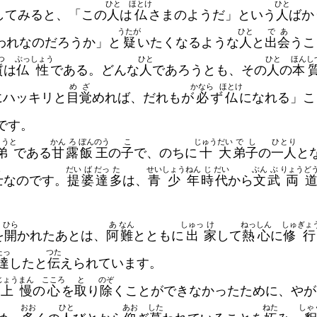
ひと
ほとけ
ひと
してみると、「この
人
は
仏
さまのようだ」という
人
ばか
うたが
ひと
で
あ
われなのだろうか」と
疑
いたくなるような
人
と
出
会
うこ
つ
ぶっ
しょう
ひと
ひと
ほん
し
質
は
仏
性
である。どんな
人
であろうとも、その
人
の
本
め
ざ
かなら
ほとけ
にハッキリと
目
覚
めれば、だれもが
必
ず
仏
になれる」こ
です。
とうと
かん
ろ
ぼん
のう
こ
じゅう
だい
で
し
ひとり
弟
である
甘
露
飯
王
の
子
で、のちに
十
大
弟
子
の
一人
と
し
だい
ば
だっ
た
せい
しょう
ねん
じ
だい
ぶん
ぶ
りょう
ど
士
なのです。
提
婆
達
多
は、
青
少
年
時
代
から
文
武
両
ひら
あ
なん
しゅっ
け
ねっ
しん
しゅ
ぎょ
を
開
かれたあとは、
阿
難
とともに
出
家
して
熱
心
に
修
行
たっ
つた
達
したと
伝
えられています。
じょう
まん
こころ
と
のぞ
上
慢
の
心
を
取
り
除
くことができなかったために、やが
おお
ひと
あお
した
ねた
しゃ