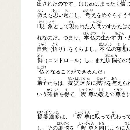
出
されたのです。はじめはまったく
信
おし
おも
お
かんが
教
えを
思
い
起
こし、
考
えをめぐらすう
げん
しょう
あら
にん
げん
｢
現
象
として
現
われた
人
間
のすがたは
ほん
ぶつ
い
ちから
れなのだ。つまり、
本
仏
の
生
かす
力
・
じかく
さと
ほん
ぶつ
じ
ひ
自覚
（
悟
り）をくらまし、
本
仏
の
慈
悲
ぎょ
ぼん
のう
御
（コントロール）し、また
煩
悩
その
ほとけ
仏
となることができるんだ」
で
し
だい
ば
だっ
た
じゅき
あた
弟
子
たちは、
提
婆
達
多
に
授記
を
与
えら
かく
しん
え
しゃく
そん
おし
とうと
いう
確
信
を
得
て、
釈
尊
の
教
えの
尊
さ
だい
ば
だっ
た
しゃく
そん
と
か
提
婆
達
多
は、「
釈
尊
に
取
って
代
わっ
ぼん
のう
しゃく
そん
おな
ひ
し、その
煩
悩
を「
釈
尊
と
同
じように