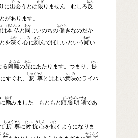
で
あ
かぎ
はん
りに
出
会
うとは
限
りません。むしろ
反
とがあります。
つ
ほん
ぶつ
おな
はたら
質
は
本
仏
と
同
じいのちの
働
きなのだか
ふか
こころ
きざ
ねが
とを
深
く
心
に
刻
んでほしいという
願
い
あ
なん
あに
だい
なる
阿
難
の
兄
にあたります。つまり、
提
う
しゃく
そん
い
み
道
にすぐれ、
釈
尊
とはよい
意
味
のライバ
う
はげ
ず
のう
めい
せき
に
励
みました。もともと
頭
脳
明
晰
であ
しゃく
そん
たい
こう
しん
いだ
て
釈
尊
に
対
抗
心
を
抱
くようになりま
く
そん
かく
さく