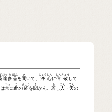
ば
だっ
た
ほん
き
じょう
しん
しん
きょう
婆
達
多
品
を
聞
いて、
浄
心
に
信
敬
して
つね
こ
きょう
き
も
にん
でん
には
常
に
此
の
経
を
聞
かん。
若
し
人
・
天
の