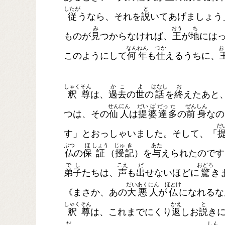
したが
と
従
うなら、それを
説
いてあげましょう
み
おう
ち
ものが
見
つからなければ、
王
が
地
には
なん
ねん
つか
お
このようにして
何
年
も
仕
えるうちに、
しゃく
そん
か
こ
よ
はなし
お
釈
尊
は、
過
去
の
世
の
話
を
終
えたあと
せん
にん
だい
ば
だっ
た
ぜん
しん
つは、その
仙
人
は
提
婆
達
多
の
前
身
なの
だ
す」とおっしゃいました。そして、「
ぶつ
ほ
しょう
じゅ
き
あた
仏
の
保
証
（
授
記
）を
与
えられたのです
で
し
こえ
だ
おどろ
弟
子
たちは、
声
も
出
せないほどに
驚
き
だい
あく
にん
ほとけ
《まさか、あの
大
悪
人
が
仏
になれるな
しゃく
そん
かえ
と
釈
尊
は、これまでにくり
返
しお
説
き
だ
しん