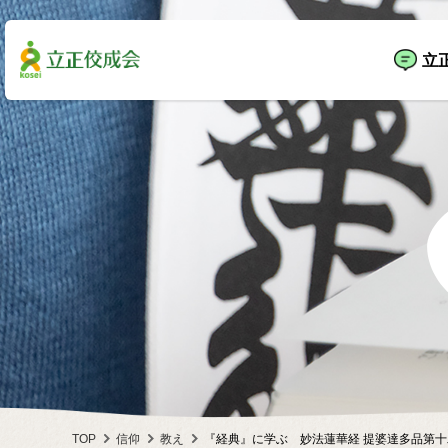
立
TOP
信仰
教え
『経典』に学ぶ 妙法蓮華経 提婆達多品第十