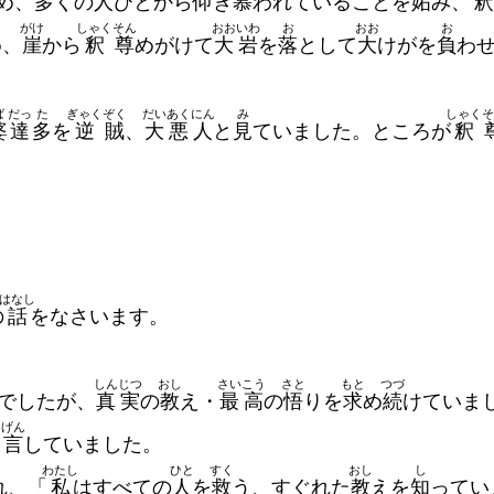
め、
多
くの
人
びとから
仰
ぎ
慕
われていることを
妬
み、
釈
がけ
しゃく
そん
おお
いわ
お
おお
お
め、
崖
から
釈
尊
めがけて
大
岩
を
落
として
大
けがを
負
わ
ば
だっ
た
ぎゃく
ぞく
だい
あく
にん
み
しゃく
そ
婆
達
多
を
逆
賊
、
大
悪
人
と
見
ていました。ところが
釈
はなし
の
話
をなさいます。
しん
じつ
おし
さい
こう
さと
もと
つづ
でしたが、
真
実
の
教
え・
最
高
の
悟
りを
求
め
続
けていま
う
げん
言
していました。
わたし
ひと
すく
おし
し
れ、「
私
はすべての
人
を
救
う、すぐれた
教
えを
知
ってい