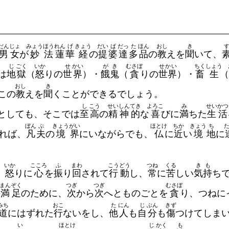
だん
じょ
みょう
ほう
れん
げ
きょう
だい
ば
だっ
た
ほん
おし
き
男
女
が
妙
法
蓮
華
経
の
提
婆
達
多
品
の
教
えを
聞
いて、
じ
ごく
いか
せ
かい
が
き
むさぼ
せかい
ちく
しょう
は
地
獄
（
怒
りの
世
界
）・
餓
鬼
（
貪
りの
世界
）・
畜
生
（
おし
き
この
教
えを
聞
くことができるでしょう。
し
こう
せい
しん
てき
よろこ
み
せい
かつ
としても、そこでは
至
高
の
精
神
的
な
喜
びに
満
ちた
生
活
ぼん
ぷ
きょう
がい
ほとけ
ちか
きょう
ち
れば、
凡
夫
の
境
界
にいながらでも、
仏
に
近
い
境
地
に
いか
こころ
ふ
まわ
こう
どう
つね
くる
き
も
、
怒
りに
心
を
振
り
回
されて
行
動
し、
常
に
苦
しい
気
持
ち
まん
ぞく
つぎ
つぎ
むさぼ
の
満
足
のために、
次
から
次
へとものごとを
貪
り、つねに
みち
おこ
た
にん
じ
ぶん
きず
道
にはずれた
行
ないをし、
他
人
も
自
分
も
傷
つけてしま
い
ほとけ
じ
かく
も