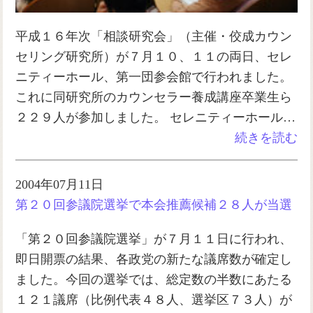
平成１６年次「相談研究会」（主催・佼成カウン
セリング研究所）が７月１０、１１の両日、セレ
ニティーホール、第一団参会館で行われました。
これに同研究所のカウンセラー養成講座卒業生ら
２２９人が参加しました。 セレニティーホール…
続きを読む
2004年07月11日
第２０回参議院選挙で本会推薦候補２８人が当選
「第２０回参議院選挙」が７月１１日に行われ、
即日開票の結果、各政党の新たな議席数が確定し
ました。今回の選挙では、総定数の半数にあたる
１２１議席（比例代表４８人、選挙区７３人）が