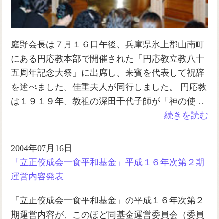
庭野会長は７月１６日午後、兵庫県氷上郡山南町
にある円応教本部で開催された「円応教立教八十
五周年記念大祭」に出席し、来賓を代表して祝辞
を述べました。佳重夫人が同行しました。 円応教
は１９１９年、教祖の深田千代子師が「神の使…
続きを読む
2004年07月16日
「立正佼成会一食平和基金」平成１６年次第２期
運営内容発表
「立正佼成会一食平和基金」の平成１６年次第２
期運営内容が、このほど同基金運営委員会（委員