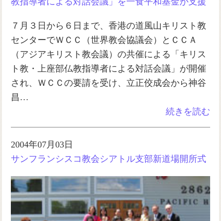
教指導者による対話会議」を一食平和基金が支援
７月３日から６日まで、香港の道風山キリスト教
センターでＷＣＣ（世界教会協議会）とＣＣＡ
（アジアキリスト教会議）の共催による「キリス
ト教・上座部仏教指導者による対話会議」が開催
され、ＷＣＣの要請を受け、立正佼成会から神谷
昌…
続きを読む
2004年07月03日
サンフランシスコ教会シアトル支部新道場開所式