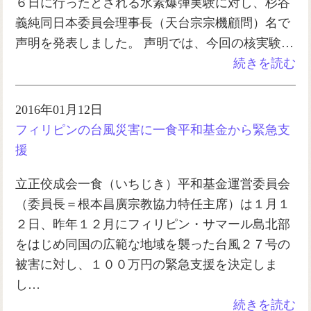
６日に行ったとされる水素爆弾実験に対し、杉谷
義純同日本委員会理事長（天台宗宗機顧問）名で
声明を発表しました。 声明では、今回の核実験…
続きを読む
2016年01月12日
フィリピンの台風災害に一食平和基金から緊急支
援
立正佼成会一食（いちじき）平和基金運営委員会
（委員長＝根本昌廣宗教協力特任主席）は１月１
２日、昨年１２月にフィリピン・サマール島北部
をはじめ同国の広範な地域を襲った台風２７号の
被害に対し、１００万円の緊急支援を決定しま
し…
続きを読む