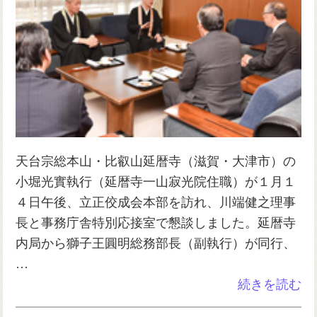
天台宗総本山・比叡山延暦寺（滋賀・大津市）の
小堀光實執行（延暦寺一山寂光院住職）が１月１
４日午後、立正佼成会本部を訪れ、川端健之理事
長と事務庁舎特別応接室で懇談しました。延暦寺
内局から獅子王圓明総務部長（副執行）が同行、
…
続きを読む