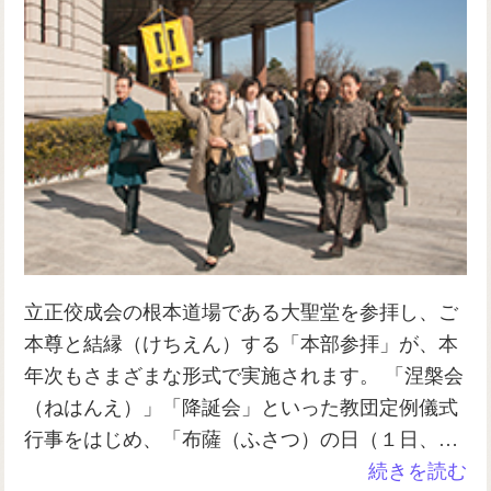
立正佼成会の根本道場である大聖堂を参拝し、ご
本尊と結縁（けちえん）する「本部参拝」が、本
年次もさまざまな形式で実施されます。 「涅槃会
（ねはんえ）」「降誕会」といった教団定例儀式
行事をはじめ、「布薩（ふさつ）の日（１日、…
続きを読む