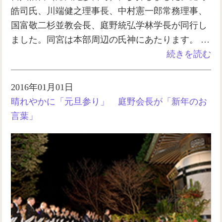
皓司氏、川端健之理事長、中村憲一郎常務理事、
国富敬二杉並教会長、庭野統弘学林学長が同行し
ました。同宮は本部周辺の氏神にあたります。 …
続きを読む
2016年01月01日
晴れやかに「元旦参り」 庭野会長が「新年のお
言葉」