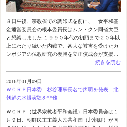
８日午後、宗教省での調印式を前に、一食平和基
金運営委員会の根本委員長はムン・クン同省大臣
と懇談しました １９９０年代の初頭まで２０年以
上にわたり続いた内戦で、甚大な被害を受けたカ
ンボジアの仏教研究の復興を立正佼成会が支援…
続きを読む
2016年01月09日
ＷＣＲＰ日本委 杉谷理事長名で声明を発表 北
朝鮮の水爆実験を非難
ＷＣＲＰ（世界宗教者平和会議）日本委員会は１
月９日、朝鮮民主主義人民共和国（北朝鮮）が同