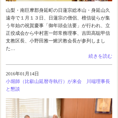
山梨・南巨摩郡身延町の日蓮宗総本山・身延山久
遠寺で１月１３日、日蓮宗の僧侶、檀信徒らが集
う年始の祝賀慶事「御年頭会法要」が行われ、立
正佼成会から中村憲一郎常務理事、吉田高聡甲信
支教区長、小野田雅一鰍沢教会長が参列しまし
た…
続きを読む
2016年01月14日
小堀師（比叡山延暦寺執行）が来会 川端理事長
と懇談