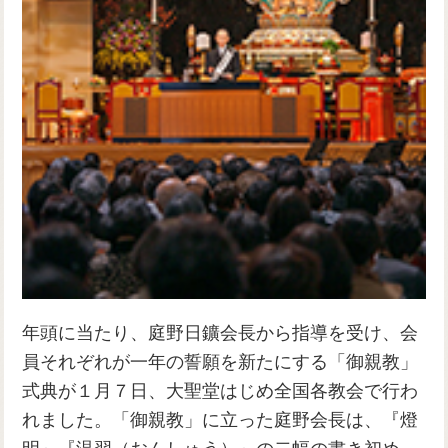
年頭に当たり、庭野日鑛会長から指導を受け、会
員それぞれが一年の誓願を新たにする「御親教」
式典が１月７日、大聖堂はじめ全国各教会で行わ
れました。「御親教」に立った庭野会長は、『燈