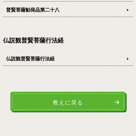
普賢菩薩勧発品第二十八
仏説観普賢菩薩行法経
仏説観普賢菩薩行法経
教えに戻る