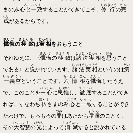
こころ
いっ
ち
しゅ
ぎょう
かん
まのみ
心
と
一
致
することができてこそ、
修
行
の
完
せい
成
があるからです。
さん
げ
きょく
ち
じっ
そう
懺
悔
の
極
致
は
実
相
をおもうこと
さん
げ
きょく
ち
しょ
ほう
じっ
そう
おも
それゆえに、〈
懺
悔
の
極
致
は
諸
法
実
相
を
思
うこと
と
しょ
ほう
じっ
そう
だい
である〉と
説
かれています。
諸
法
実
相
というのは
第
いち
ぎ
くう
ろく
じょう
こん
さん
げ
一
義
空
ということです。
六
情
根
を
懺
悔
したうえ
いっ
しん
し
ゆい
てっ
てい
で、このことを
一
心
に
思
惟
し、
徹
底
することができ
ほとけ
こころ
いっ
ち
れば、すなわち
仏
さまのみ
心
と
一
致
することができ
つみ
そう
ろ
たわけで、もろもろの
罪
はあたかも
霜
露
のごとく、
だい
ち
え
ひかり
しょう
めつ
と
その
大
智
慧
の
光
によって
消
滅
すると
説
かれている