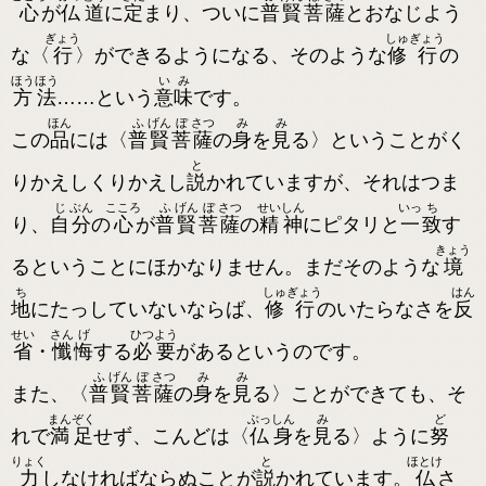
心
が
仏
道
に
定
まり、ついに
普
賢
菩
薩
とおなじよう
ぎょう
しゅ
ぎょう
な〈
行
〉ができるようになる、そのような
修
行
の
ほう
ほう
い
み
方
法
……という
意
味
です。
ほん
ふ
げん
ぼ
さつ
み
み
この
品
には〈
普
賢
菩
薩
の
身
を
見
る〉ということがく
と
りかえしくりかえし
説
かれていますが、それはつま
じ
ぶん
こころ
ふ
げん
ぼ
さつ
せい
しん
いっ
ち
り、
自
分
の
心
が
普
賢
菩
薩
の
精
神
にピタリと
一
致
す
きょう
るということにほかなりません。まだそのような
境
ち
しゅ
ぎょう
はん
地
にたっしていないならば、
修
行
のいたらなさを
反
せい
さん
げ
ひつ
よう
省
・
懺
悔
する
必
要
があるというのです。
ふ
げん
ぼ
さつ
み
み
また、〈
普
賢
菩
薩
の
身
を
見
る〉ことができても、そ
まん
ぞく
ぶっ
しん
み
ど
れで
満
足
せず、こんどは〈
仏
身
を
見
る〉ように
努
りょく
と
ほとけ
力
しなければならぬことが
説
かれています。
仏
さ