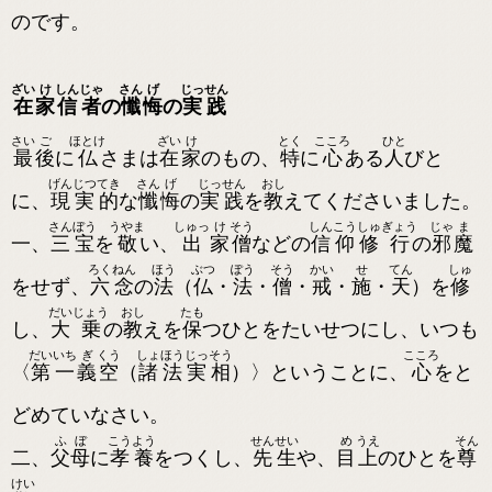
のです。
ざい
け
しん
じゃ
さん
げ
じっ
せん
在
家
信
者
の
懺
悔
の
実
践
さい
ご
ほとけ
ざい
け
とく
こころ
ひと
最
後
に
仏
さまは
在
家
のもの、
特
に
心
ある
人
びと
げん
じつ
てき
さん
げ
じっ
せん
おし
に、
現
実
的
な
懺
悔
の
実
践
を
教
えてくださいました。
さん
ぼう
うやま
しゅっ
け
そう
しん
こう
しゅ
ぎょう
じゃ
ま
一、
三
宝
を
敬
い、
出
家
僧
などの
信
仰
修
行
の
邪
魔
ろく
ねん
ほう
ぶつ
ぽう
そう
かい
せ
てん
しゅ
をせず、
六
念
の
法
（
仏
・
法
・
僧
・
戒
・
施
・
天
）を
修
だい
じょう
おし
たも
し、
大
乗
の
教
えを
保
つひとをたいせつにし、いつも
だい
いち
ぎ
くう
しょ
ほう
じっ
そう
こころ
〈
第
一
義
空
（
諸
法
実
相
）〉ということに、
心
をと
どめていなさい。
ふ
ぼ
こう
よう
せん
せい
め
うえ
そん
二、
父
母
に
孝
養
をつくし、
先
生
や、
目
上
のひとを
尊
けい