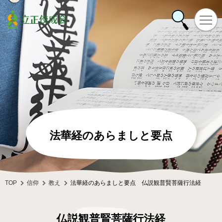
法華経のあらましと要点
TOP
信仰
教え
法華経のあらましと要点 仏説観普賢菩薩行法経
仏説観普賢菩薩行法経